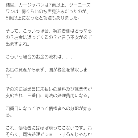
結局、カージャパンは7億以上、グーニーズ
ワンは1億くらいの被害見込みだったのが、
8億以上になったと報道もありました。
そして、こういう場合、契約者側はどうなる
の？お金は返ってくるの？と言う不安が必ず
出ますよね。
こういう場合のお金の流れは、、、
お店の資産からまず、国が税金を徴収しま
す。
その次に従業員に未払いの給料及び残業代が
支給され、三番目に司法の処理費用になる。
四番目になってやって債権者への分配が始ま
る。
これ、債権者にはほぼ戻ってこないです。お
そらく、司法処理でショートするんじゃなか