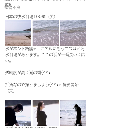
脇町
整備不良
日本の快水浴場100選（笑）
水がホント綺麗✨　この辺にもう二つほど海
水浴場があります。ここの浜が一番長いく広
い。
透明度が高く潮の香(^^♪
折角なので撮りましょう(^^♪と撮影開始
（笑）