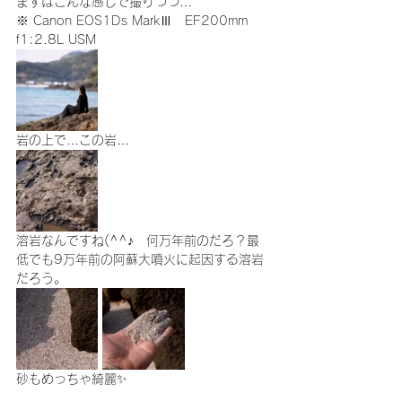
まずはこんな感じで撮りつつ…
※ Canon EOS1Ds MarkⅢ　EF200mm 
f1:2.8L USM
岩の上で…この岩…
溶岩なんですね(^^♪　何万年前のだろ？最
低でも9万年前の阿蘇大噴火に起因する溶岩
だろう。
砂もめっちゃ綺麗✨