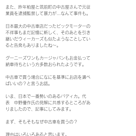
また、昨年粕屋と筑前町の中古屋さんで元従
業員を逮捕監禁して暴力が…なんて事件も。
日本最大の中古車店だったビックモーターの
不祥事もまだ記憶に新しく、そのあとを引き
継いだウィーカーズも似たようなことしてい
ると告発もありましたね～。
グーニーズワンもカージャパンもお金払って
納車待ちという方多数おられたようです。
中古車で買う場合になにを基準にお店を選べ
ばいいの？と言うお話。
いま、日本で一番勢いのあるバディカ。代
表　中野優作氏の見解に共感するところがあ
りましたので、記事にしてみます。
まず、そもそもなぜ中古車を買うの？
理由はいろいろあると思います。