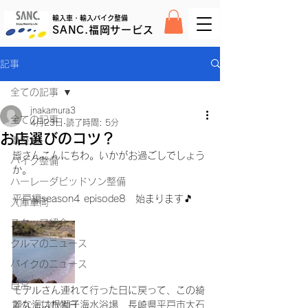
輸入車・輸入バイク整備
SANC.福岡サービス
記事
全ての記事
jnakamura3
全ての記事
4月23日
読了時間: 5分
お店選びのコツ？
車整備
皆さんこんにちわ。いかがお過ごしでしょう
バイク整備
か。
ハーレーダビッドソン整備
平戸編season4 episode8　始まります🎵
入庫車両
スタッフ紹介
クルマのニュース
バイクのニュース
日常
モデルさん連れて行った日に戻って、この綺
麗な海は根獅子海水浴場　長崎県平戸市大石
スタッフの休日