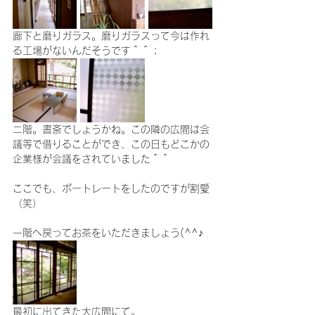
廊下と磨りガラス。磨りガラスって今は作れ
る工場がないんだそうです＾＾；
二階。書斎でしょうかね。この隣の広間は会
議等で借りることができ、この日もどこかの
企業様が会議をされていました＾＾
ここでも、ポートレートをしたのですが割愛
（笑）
一階へ戻ってお茶をいただきましょう(^^♪
最初に出てきた大広間にて。