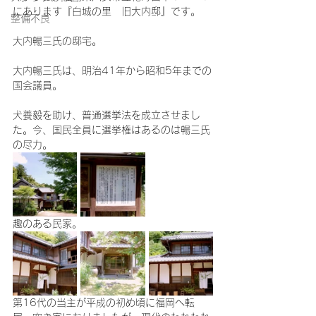
にあります『白城の里　旧大内邸』です。
整備不良
大内暢三氏の邸宅。
大内暢三氏は、明治41年から昭和5年までの
国会議員。
犬養毅を助け、普通選挙法を成立させまし
た。今、国民全員に選挙権はあるのは暢三氏
の尽力。
趣のある民家。
第16代の当主が平成の初め頃に福岡へ転