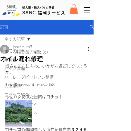
輸入車・輸入バイク整備
SANC.福岡サービス
記事
全ての記事
jnakamura3
全ての記事
7月5日
読了時間: 3分
オイル漏れ修理
車整備
皆さんこんにちわ。いかがお過ごしでしょう
バイク整備
か。
ハーレーダビッドソン整備
八女編 season6 episode3
入庫車両
スタッフ紹介
今回八女に来た目的はコチラ！
クルマのニュース
バイクのニュース
日常
コチラは、福岡県八女市立花町白木３２４５
スタッフの休日