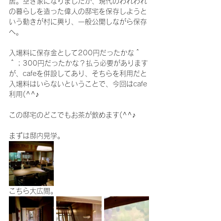
居。空き家になりましたが、現代のわれわれ
の暮らしを造った偉人の邸宅を保存しようと
いう動きが村に興り、一般公開しながら保存
へ。
入場料に保存金として200円だったかな＾
＾；300円だったかな？払う必要があります
が、cafeを併設してあり、そちらを利用だと
入場料はいらないということで、今回はcafe
利用(^^♪
この邸宅のどこでもお茶が飲めます(^^♪
まずは邸内見学。
こちら大広間。