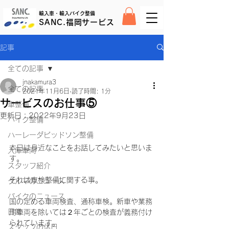
輸入車・輸入バイク整備
SANC.福岡サービス
記事
全ての記事
jnakamura3
全ての記事
2021年11月6日
読了時間: 1分
サービスのお仕事⑤
車整備
更新日：
2022年9月23日
バイク整備
ハーレーダビッドソン整備
本日は身近なことをお話してみたいと思いま
入庫車両
す。
スタッフ紹介
それは車検整備に関する事。
クルマのニュース
バイクのニュース
国の定める車両検査、通称車検。新車や業務
日常
用車両を除いては２年ごとの検査が義務付け
られています。
スタッフの休日