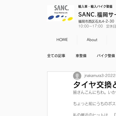
輸入車・輸入バイク整備
SANC.福岡
福岡市西区石丸4-2-30 T
10:00～17:00 定
HOME
About
全ての記事
車整備
バイク整備
jnakamura3
202
バイクのニュース
日常
タイヤ交換
皆さんこんにちわ。いか
ちょっと前にうちのボス
私の最近のヒットは、『