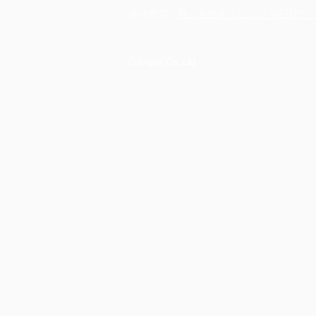
​会社概要：
株式会社キュビック WEBサイ
Cubique Co.,Ltd