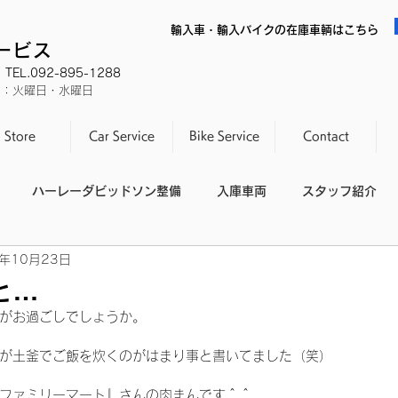
輸入車・輸入バイクの在庫車輌はこちら
サービス
EL.092-895-1288
休日：火曜日・水曜日
Store
Car Service
Bike Service
Contact
ハーレーダビッドソン整備
入庫車両
スタッフ紹介
2年10月23日
スタッフの休日
整備不良
と…
がお過ごしでしょうか。
が土釜でご飯を炊くのがはまり事と書いてました（笑）
ファミリーマート』さんの肉まんです＾＾