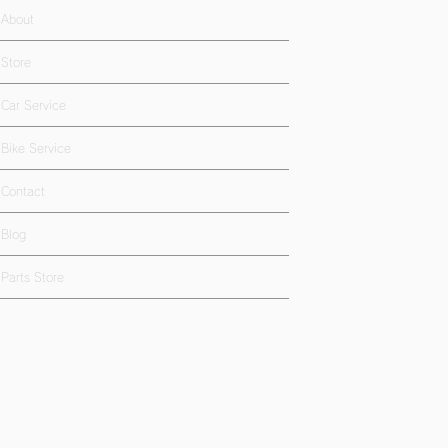
About
Store
Car Service
Bike Service
Contact
Blog
Parts Store