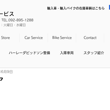
輸入車・輸入バイクの在庫車輌はこちら
サービス
EL.092-895-1288
休日：火曜日・水曜日
Store
Car Service
Bike Service
Contact
ハーレーダビッドソン整備
入庫車両
スタッフ紹介
年6月9日
スタッフの休日
整備不良
ア