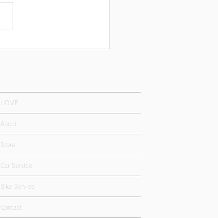
HOME
About
Store
Car Service
Bike Service
Contact