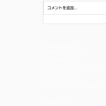
コメントを追加…
SANC.福岡サービス
営業時間 平日10:00～17:00
定休日 火曜日・水曜日
〒819-0025 福岡市西区石丸4-2-30
TEL.
092-895-1288
FAX.092-895-2811
​会社概要：
株式会社キュビック WEBサイ
Cubique Co.,Ltd