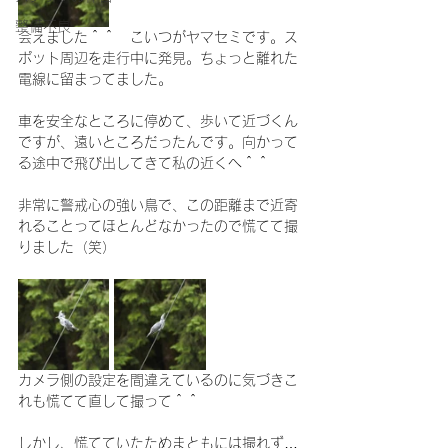
整備不良
会えました＾＾　こいつがヤマセミです。ス
ポット周辺を走行中に発見。ちょっと離れた
電線に留まってました。
車を安全なところに停めて、歩いて近づくん
ですが、遠いところだったんです。向かって
る途中で飛び出してきて私の近くへ＾＾
非常に警戒心の強い鳥で、この距離まで近寄
れることってほとんどなかったので慌てて撮
りました（笑）
カメラ側の設定を間違えているのに気づきこ
れも慌てて直して撮って＾＾
しかし、慌てていたためまともには撮れず…