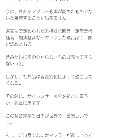
今は、社外品マフラーも国が認めたものでな
いと装着することが出来ません。
道交法で定められた近接排気騒音　定常走行
騒音　加速騒音などクリヤした適合品で、国
が認めたもの。
昔みたいに訳の分からないものは売ってすら
ない（笑）
しかし、社外品は経変劣化によって適合しな
くなる…
その時は、サイレンサー部分を新たに買う
か、純正に戻すか…
この騒音規制も日本が世界で一番厳しいで
す。
もし、ご自身でなにかマフラーが欲しいって