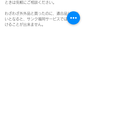
ときは気軽にご相談ください。
わざわざ外外品と買ったのに、適合品じゃな
いとなると、サンク福岡サービスでは取り付
けることが出来ません。
そして、適合品じゃないと違反です。
そんなことで切符切られないように＾＾
車整備
すべて表示
最新記事