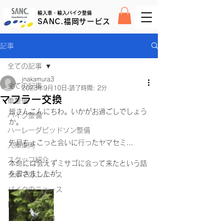
輸入車・輸入バイク整備
SANC.福岡サービス
記事
全ての記事
jnakamura3
全ての記事
2023年9月10日
読了時間: 2分
マフラー交換
車整備
皆さんこんにちわ。いかがお過ごしでしょう
バイク整備
か。
ハーレーダビッドソン整備
先月ちょこっと会いに行ったヤマセミ…
入庫車両
スタッフ紹介
本命には会えずミサゴに会って来たという話
を書きましたが、
クルマのニュース
バイクのニュース
日常
スタッフの休日