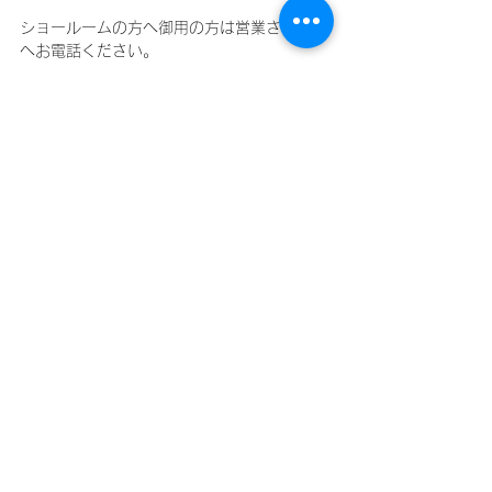
ショールームの方へ御用の方は営業さんの方
へお電話ください。
明日から営業時間の変更です。お間違えの無
いようお願いいたします。
車整備
バイク整備
ハーレーダビッドソン整備
すべて表示
最新記事