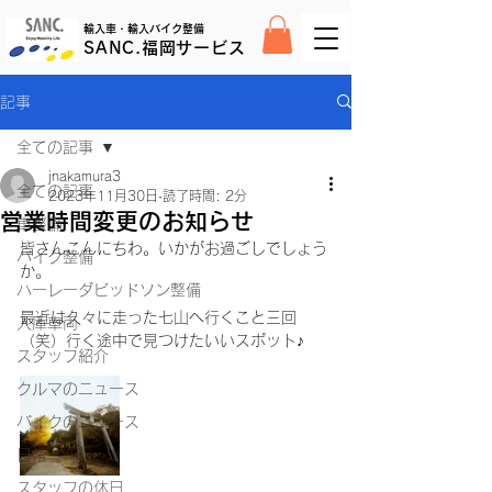
輸入車・輸入バイク整備
SANC.福岡サービス
記事
全ての記事
jnakamura3
全ての記事
2023年11月30日
読了時間: 2分
営業時間変更のお知らせ
車整備
皆さんこんにちわ。いかがお過ごしでしょう
バイク整備
か。
ハーレーダビッドソン整備
最近は久々に走った七山へ行くこと三回
入庫車両
（笑）行く途中で見つけたいいスポット♪
スタッフ紹介
クルマのニュース
バイクのニュース
日常
スタッフの休日