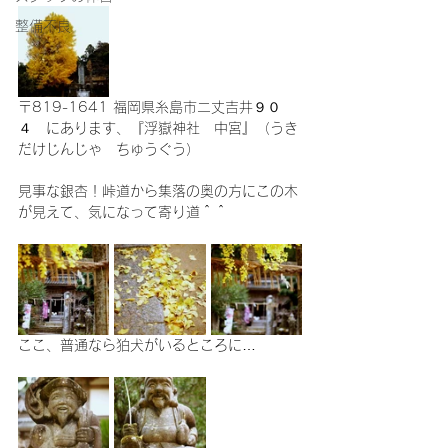
整備不良
〒819-1641 福岡県糸島市二丈吉井９０
４　にあります、『浮嶽神社　中宮』（うき
だけじんじゃ　ちゅうぐう）
見事な銀杏！峠道から集落の奥の方にこの木
が見えて、気になって寄り道＾＾
ここ、普通なら狛犬がいるところに…