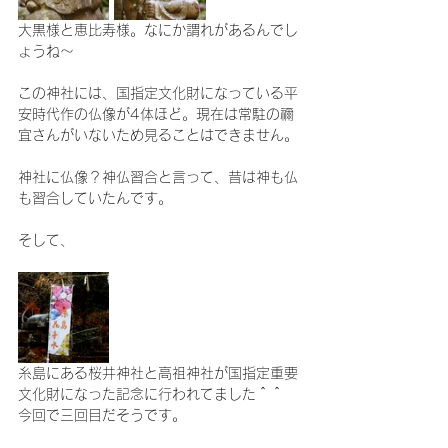
大黒様と恵比寿様。なにか謂れがあるんでし
ょうね～
この神社には、国指定文化財になっている平
安時代作の仏像が4体ほど。現在は常駐の禰
宜さんがいないため見ることはできません。
神社に仏像？神仏習合と言って、昔は神も仏
も習合していたんです。
そして、
糸島にある桜井神社と高祖神社が国指定重要
文化財になった記念に行われてました＾＾　
今回で三回目だそうです。