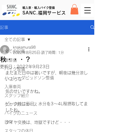
輸入車・輸入バイク整備
SANC.福岡サービス
記事
全ての記事
knakamura98
全ての記事
2022年8月25日
読了時間: 1分
秋・・・？
車整備
更新日：
2022年9月23日
バイク整備
まだまだ日中は暑いですが、朝夜は幾分涼し
ハーレーダビッドソン整備
いような・・・
入庫車両
気のせいですかね。
スタッフ紹介
ピーク時は毎日、水分を3～4L程摂取してま
クルマのニュース
したね。
バイクのニュース
日常
タイヤ交換は、地獄ですけど・・・
スタッフの休日