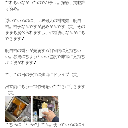
だれもいなかったのでパチリ。撮影、掲載許
可済み。
浮いているのは、世界最大の柑橘類　晩白
柚。柚子なんですが夏みかんです（笑）その
ままも食べられますし、砂糖漬けなんかにも
できます🎵
晩白柚の香りが充満する浴室内は気持ちい
い。お湯はちょうどいい温度で非常に気持ち
よく浸かれます🎵
さ、この日の予定は適当にドライブ（笑）
出立前にもう一つ竹輪をいただきに行きます
（笑）
こちらは『とらや』さん。使っているのはイ