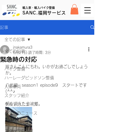
輸入車・輸入バイク整備
SANC.福岡サービス
記事
全ての記事
jnakamura3
全ての記事
5月21日
読了時間: 3分
緊急時の対応
車整備
皆さんこんにちわ。いかがお過ごしでしょう
バイク整備
か。
ハーレーダビッドソン整備
八代編　season1 episode9　スタートです
入庫車両
(^^♪
スタッフ紹介
朝を迎えた金波楼。
クルマのニュース
バイクのニュース
日常
スタッフの休日