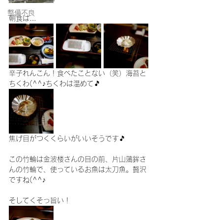
整備不良
朝食は…
辛子れんこん！食べたことない（笑）海苔と
ちくわ(^^♪ちくわは温めて🎵
焦げ目がつくくらいがいいそうです🎵
この竹輪は金波楼さんの目の前、片山蒲鉾さ
んの竹輪で、使っているお魚は太刀魚。贅沢
ですね(^^♪
そしてくそっ旨い！