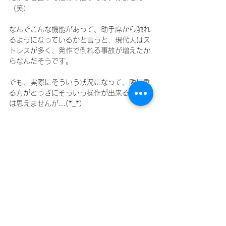
（笑）
なんでこんな機能があって、助手席から触れ
るようになっているかと言うと、現代人はス
トレスが多く、発作で倒れる事故が増えたか
らなんだそうです。
でも、実際にそういう状況になって、隣に乗
る方がとっさにそういう操作が出来るように
は思えませんが…(*_*)
日頃から自身のストレス処理もしっかりして
いきましょう(^^♪
つかれたなぁ～　最近寝るんじゃなくて気絶
してるよ～
なんて方！
このブログに書かれているところへ行ってみ
ましょう(^^♪