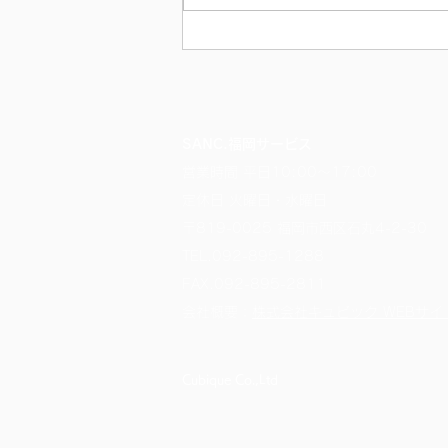
SANC.福岡サービス
営業時間 平日10:00～17:00
定休日 火曜日・水曜日
〒819-0025 福岡市西区石丸4-2-30
TEL.
092-895-1288
FAX.092-895-2811
​会社概要：
株式会社キュビック WEBサイ
Cubique Co.,Ltd