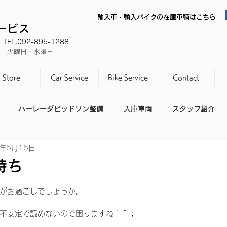
輸入車・輸入バイクの在庫車輌はこちら
サービス
EL.092-895-1288
休日：火曜日・水曜日
Store
Car Service
Bike Service
Contact
ハーレーダビッドソン整備
入庫車両
スタッフ紹介
2年5月15日
スタッフの休日
整備不良
持ち
日
がお過ごしでしょうか。
不安定で読めないので困りますね＾＾；