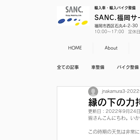
輸入車・輸入バイク整備
SANC.福岡
福岡市西区石丸4-2-30 T
10:00～17:00 定
HOME
About
全ての記事
車整備
バイク整備
jnakamura3
202
バイクのニュース
日常
縁の下の力
更新日：
2022年9月24
皆さんこんにちわ。いか
この時期の天気は非常に