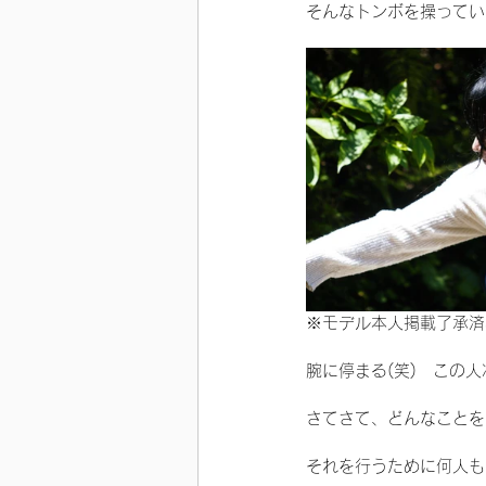
そんなトンボを操ってい
※モデル本人掲載了承済
腕に停まる(笑)　この人
さてさて、どんなことを
それを行うために何人も