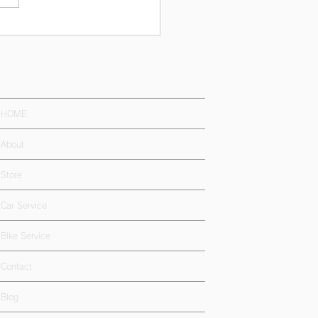
HOME
About
Store
Car Service
Bike Service
Contact
Blog