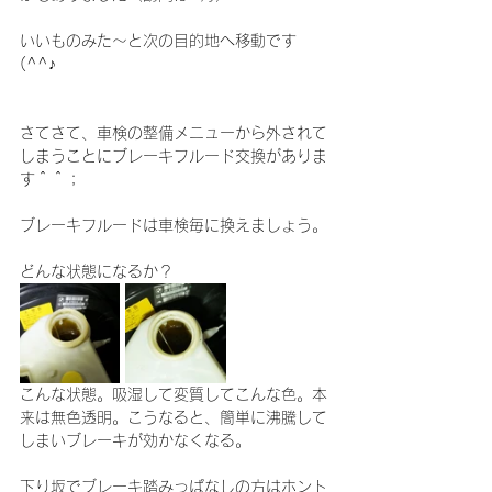
いいものみた～と次の目的地へ移動です
(^^♪
さてさて、車検の整備メニューから外されて
しまうことにブレーキフルード交換がありま
す＾＾；
ブレーキフルードは車検毎に換えましょう。
どんな状態になるか？
こんな状態。吸湿して変質してこんな色。本
来は無色透明。こうなると、簡単に沸騰して
しまいブレーキが効かなくなる。
下り坂でブレーキ踏みっぱなしの方はホント