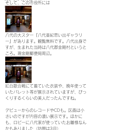
そして、この市役所には
整備不良
八代の大スター『八代亜紀思い出ギャラリ
ー』があります。観覧無料です。八代出身で
すが、生まれた当時は八代郡金剛村というと
ころ。現金剛郵便局周辺。
紅白歌合戦にて着ていた衣装や、晩年使って
いたパレット等が展示されていますが、びっ
くりするくらいの美人だったんですね。
デビューからのレコードやCDも。区画は小
さいのですが内容の濃い展示です。ほかに
も、ロビーに八代家が使っていたお雛様なん
かもありました（訪問は3月）