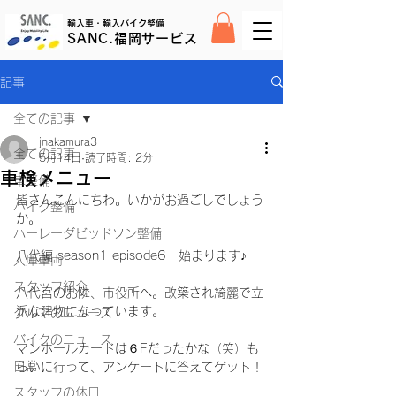
輸入車・輸入バイク整備
SANC.福岡サービス
記事
全ての記事
jnakamura3
全ての記事
5月14日
読了時間: 2分
車検メニュー
車整備
皆さんこんにちわ。いかがお過ごしでしょう
バイク整備
か。
ハーレーダビッドソン整備
八代編 season1 episode6　始まります♪
入庫車両
スタッフ紹介
八代宮のお隣、市役所へ。改築され綺麗で立
派な建物になっています。
クルマのニュース
バイクのニュース
マンホールカードは６Fだったかな（笑）も
日常
らいに行って、アンケートに答えてゲット！
スタッフの休日