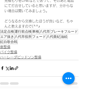
見積もりをLINEなどで送って、そのあと電話
にて打合せしていると思いますが、分からな
い場合は聞いてみましょう。
どうなるから交換したほうが良いなど、ちゃ
んと教えますので(^^♪
法定点検
運行前点検
車検
八代市
ブレーキフルード
エア抜き
八代市役所
フェード
八代亜紀
油絵
紅白歌合戦
車整備
バイク整備
ハーレーダビッドソン整備
すべて表示
最新記事