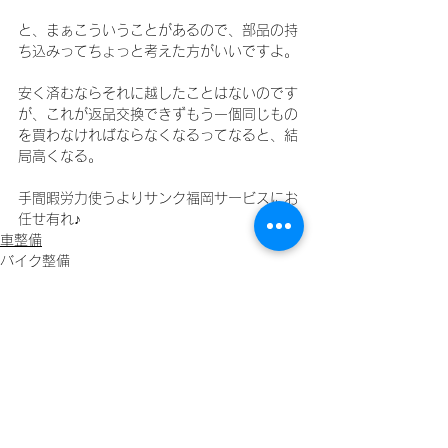
と、まぁこういうことがあるので、部品の持
ち込みってちょっと考えた方がいいですよ。
安く済むならそれに越したことはないのです
が、これが返品交換できずもう一個同じもの
を買わなければならなくなるってなると、結
局高くなる。
手間暇労力使うよりサンク福岡サービスにお
任せ有れ♪
車整備
バイク整備
ハーレーダビッドソン整備
すべて表示
最新記事