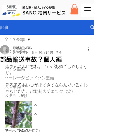
輸入車・輸入バイク整備
SANC.福岡サービス
記事
全ての記事
jnakamura3
全ての記事
2023年8月6日
読了時間: 2分
部品輸送事故？個人編
車整備
皆さんこんにちわ。いかがお過ごしでしょう
バイク整備
か。
ハーレーダビッドソン整備
そろそろあいつが出てきてならんでいるんじ
入庫車両
ゃないかと、出勤前のチェック（笑）
スタッフ紹介
クルマのニュース
バイクのニュース
日常
そう、あいつ（笑）
スタッフの休日