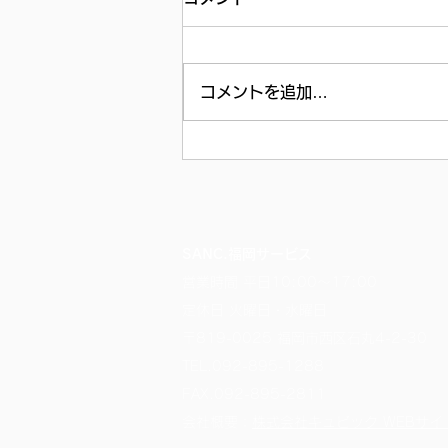
コメントを追加…
SANC.福岡サービス
営業時間 平日10:00～17:00
定休日 火曜日・水曜日
〒819-0025 福岡市西区石丸4-2-30
TEL.
092-895-1288
FAX.092-895-2811
​会社概要：
株式会社キュビック WEBサイ