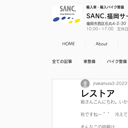
輸入車・輸入バイク整備
SANC.福岡
福岡市西区石丸4-2-30 T
10:00～17:00 定
HOME
About
全ての記事
車整備
バイク整備
jnakamura3
202
バイクのニュース
日常
レストア
皆さんこんにちわ。いか
秋ですね～＾＾　冷えて
そんなこの時期は…