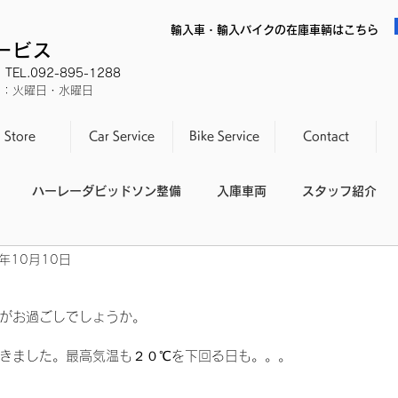
輸入車・輸入バイクの在庫車輌はこちら
サービス
EL.092-895-1288
休日：火曜日・水曜日
Store
Car Service
Bike Service
Contact
ハーレーダビッドソン整備
入庫車両
スタッフ紹介
2年10月10日
スタッフの休日
整備不良
がお過ごしでしょうか。
きました。最高気温も２０℃を下回る日も。。。