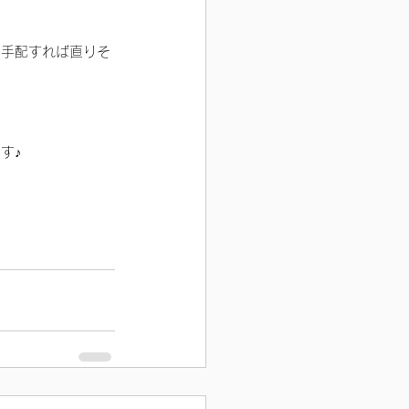
を手配すれば直りそ
す♪