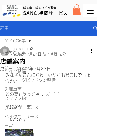
輸入車・輸入バイク整備
SANC.福岡サービス
記事
全ての記事
jnakamura3
全ての記事
2022年7月24日
読了時間: 2分
店舗案内
車整備
更新日：
2022年9月23日
バイク整備
みなさんこんにちわ。いかがお過ごしでしょ
ハーレーダビッドソン整備
うか。
入庫車両
この夏もやってきました＾＾
スタッフ紹介
なにが？（笑）
クルマのニュース
バイクのニュース
こいつです＾＾
日常
スタッフの休日