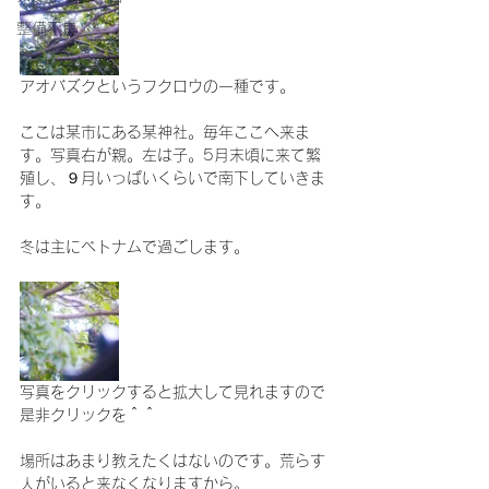
整備不良
アオバズクというフクロウの一種です。
ここは某市にある某神社。毎年ここへ来ま
す。写真右が親。左は子。5月末頃に来て繁
殖し、９月いっぱいくらいで南下していきま
す。
冬は主にベトナムで過ごします。
写真をクリックすると拡大して見れますので
是非クリックを＾＾
場所はあまり教えたくはないのです。荒らす
人がいると来なくなりますから。