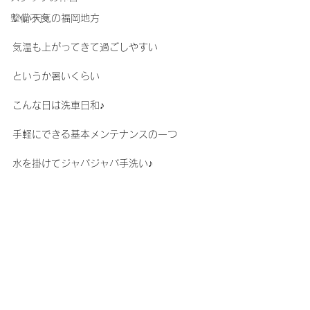
整備不良
いい天気の福岡地方
気温も上がってきて過ごしやすい
というか暑いくらい
こんな日は洗車日和♪
手軽にできる基本メンテナンスの一つ
水を掛けてジャバジャバ手洗い♪