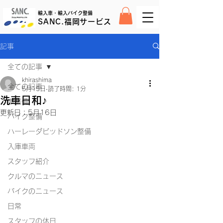
輸入車・輸入バイク整備
SANC.福岡サービス
記事
全ての記事
khirashima
全ての記事
5月15日
読了時間: 1分
洗車日和♪
車整備
更新日：
5月16日
バイク整備
ハーレーダビッドソン整備
入庫車両
スタッフ紹介
クルマのニュース
バイクのニュース
日常
スタッフの休日