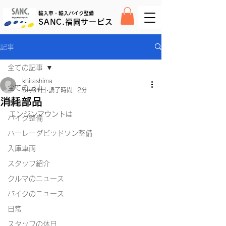
輸入車・輸入バイク整備
SANC.福岡サービス
記事
全ての記事
khirashima
全ての記事
5月31日
読了時間: 2分
消耗部品
車整備
エンジンマウントは
バイク整備
ハーレーダビッドソン整備
入庫車両
スタッフ紹介
クルマのニュース
バイクのニュース
日常
スタッフの休日