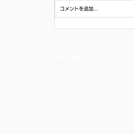
コメントを追加…
SANC.福岡サービス
営業時間 平日10:00～17:00
定休日 火曜日・水曜日
〒819-0025 福岡市西区石丸4-2-30
TEL.
092-895-1288
FAX.092-895-2811
​会社概要：
株式会社キュビック WEBサイ
Cubique Co.,Ltd