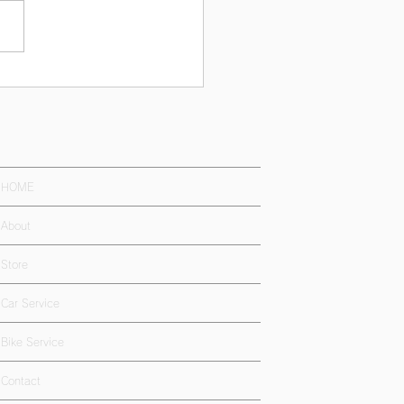
HOME
About
Store
Car Service
Bike Service
Contact