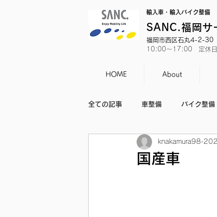
輸入車・輸入バイク整備
SANC.福岡
福岡市西区石丸4-2-30 T
10:00～17:00 定
HOME
About
全ての記事
車整備
バイク整備
knakamura98
20
バイクのニュース
日常
国産車