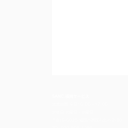
SANC.福岡サービス
営業時間 平日10:00～17:00
定休日 火曜日・水曜日
〒819-0025 福岡市西区石丸4-2-30