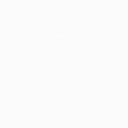
TEL.
092-895-1288
FAX.092-895-2811
​会社概要：
株式会社キュビック WEBサイ
Cubique Co.,Ltd