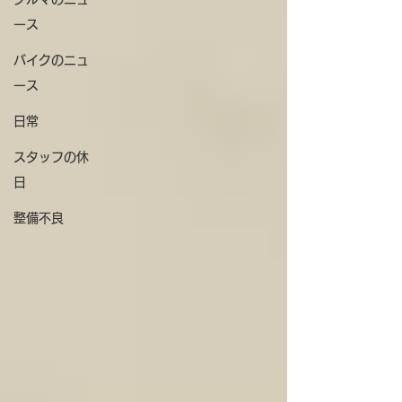
ース
バイクのニュ
ース
日常
スタッフの休
日
整備不良