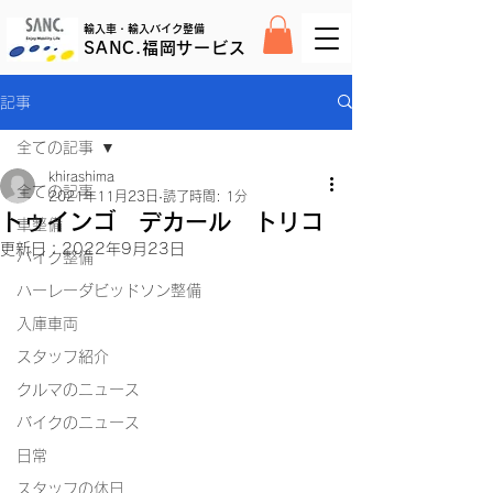
輸入車・輸入バイク整備
SANC.福岡サービス
記事
全ての記事
khirashima
全ての記事
2021年11月23日
読了時間: 1分
トゥインゴ デカール トリコ
車整備
更新日：
2022年9月23日
バイク整備
ハーレーダビッドソン整備
入庫車両
スタッフ紹介
クルマのニュース
バイクのニュース
日常
スタッフの休日