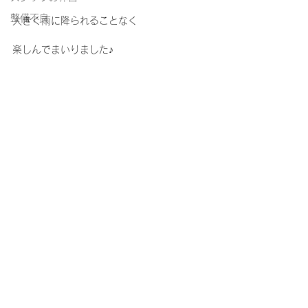
整備不良
大きく雨に降られることなく
楽しんでまいりました♪