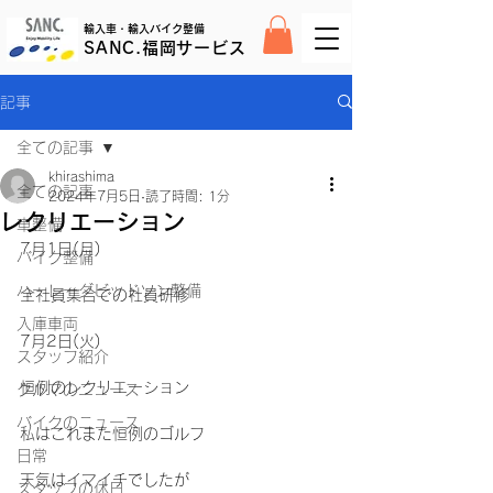
輸入車・輸入バイク整備
SANC.福岡サービス
記事
全ての記事
khirashima
全ての記事
2024年7月5日
読了時間: 1分
レクリエーション
車整備
7月1日(月)
バイク整備
ハーレーダビッドソン整備
全社員集合での社員研修
入庫車両
7月2日(火)
スタッフ紹介
恒例のレクリエーション
クルマのニュース
バイクのニュース
私はこれまた恒例のゴルフ
日常
天気はイマイチでしたが
スタッフの休日