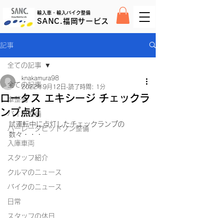
輸入車・輸入バイク整備
SANC.福岡サービス
記事
全ての記事
knakamura98
全ての記事
2022年9月12日
読了時間: 1分
ロータス エキシージ チェックラ
車整備
ンプ点灯
バイク整備
試運転中に点灯したチェックランプの
ハーレーダビッドソン整備
数々・・・
入庫車両
スタッフ紹介
クルマのニュース
バイクのニュース
日常
スタッフの休日