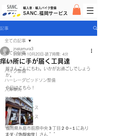
輸入車・輸入バイク整備
SANC.福岡サービス
記事
全ての記事
jnakamura3
全ての記事
2023年10月20日
読了時間: 4分
痒い所に手が届く工具達
車整備
皆さんこんにちわ。いかがお過ごしでしょう
バイク整備
か。
ハーレーダビッドソン整備
今日はこちら！
入庫車両
スタッフ紹介
クルマのニュース
バイクのニュース
日常
福岡県糸島市前原中央３丁目２０−１にあり
ます『角屋食堂』さん＾＾
スタッフの休日