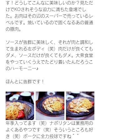
す！どうしてこんなに美味しいのか？見ただ
けでKOされそうな迫力に満ちた登場でし
た。お肉はその辺のスーパーで売っているレ
ベルです。焼いているので固くなるあの普通
の豚肉。
ソースが抜群に美味しく、それが肉と調和し
て生まれる左ボディ（笑）肉だけが良くても
ダメ、ソースだけが良くてもダメ。大衆食堂
をやっていくうえでたどり着いたんだろうこ
のハーモーニー♪
ほんとに抜群です！
年季入ってます（笑）ナポリタンは業務用の
よくあるやつです（笑）そういうところも好
き（笑）ポークに全力投球ですね＾＾